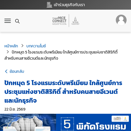
เข้าร่วมธุรกิจกับเรา
T
o
g
g
หน้าหลัก
l
บทความไมซ์
e
ปักหมุด 5 โรงแรมระดับพรีเมียม ใกล้ศูนย์การประชุมแห่งชาติสิริกิติ์
สำหรับคนสายอีเวนต์และนักธุรกิจ
n
a
v
ย้อนกลับ
i
ปักหมุด 5 โรงแรมระดับพรีเมียม ใกล้ศูนย์การ
g
a
ประชุมแห่งชาติสิริกิติ์ สำหรับคนสายอีเวนต์
t
และนักธุรกิจ
i
o
22 มิ.ย. 2569
n