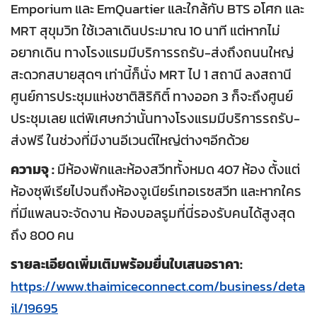
Emporium และ EmQuartier และใกล้กับ BTS อโศก และ
MRT สุขุมวิท ใช้เวลาเดินประมาณ 10 นาที แต่หากไม่
อยากเดิน ทางโรงแรมมีบริการรถรับ-ส่งถึงถนนใหญ่
สะดวกสบายสุดๆ เท่านี้ก็นั่ง MRT ไป 1 สถานี ลงสถานี
ศูนย์การประชุมแห่งชาติสิริกิติ์ ทางออก 3 ก็จะถึงศูนย์
ประชุมเลย แต่พิเศษกว่านั้นทางโรงแรมมีบริการรถรับ-
ส่งฟรี ในช่วงที่มีงานอีเวนต์ใหญ่ต่างๆอีกด้วย
ความจุ :
มีห้องพักและห้องสวีททั้งหมด 407 ห้อง ตั้งแต่
ห้องซุพีเรียไปจนถึงห้องจูเนียร์เทอเรซสวีท และหากใคร
ที่มีแพลนจะจัดงาน ห้องบอลรูมที่นี่รองรับคนได้สูงสุด
ถึง 800 คน
รายละเอียดเพิ่มเติมพร้อมยื่นใบเสนอราคา:
https://www.thaimiceconnect.com/business/deta
il/19695