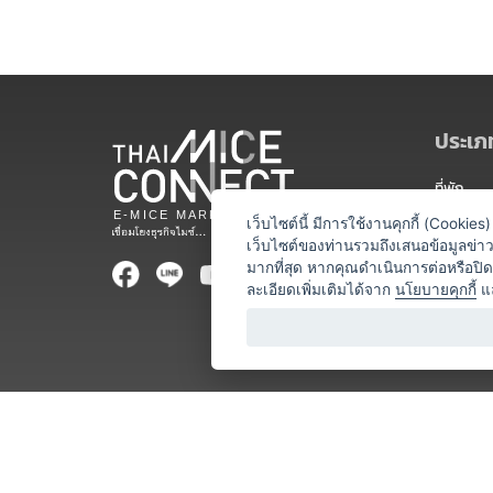
ประเภท
ที่พัก
สถานที่จ
เว็บไซต์นี้ มีการใช้งานคุกกี้ (Cooki
เว็บไซต์ของท่านรวมถึงเสนอข้อมูลข่
ท่องเที่ยว
มากที่สุด หากคุณดำเนินการต่อหรือปิ
ละเอียดเพิ่มเติมได้จาก
นโยบายคุกกี้
แ
ออแกไนเซ
อาหารและเ
บริการสำ
วิทยากร
หน่วยงานท
โชว์ / ก