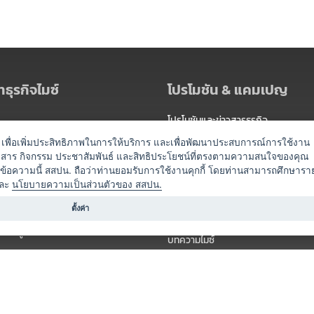
ธุรกิจไมซ์
โปรโมชัน & แคมเปญ
โปรโมชันและข่าวสารธุรกิจ
ัดงาน
แพ็กเกจ
es) เพื่อเพิ่มประสิทธิภาพในการให้บริการ และเพื่อพัฒนาประสบการณ์การใช้งาน
าวสาร กิจกรรม ประชาสัมพันธ์ และสิทธิประโยชน์ที่ตรงตามความสนใจของคุณ
 / นำเที่ยว
แคมเปญ
ดข้อความนี้ สสปน. ถือว่าท่านยอมรับการใช้งานคุกกี้ โดยท่านสามารถศึกษารา
ไมซ์อัปเดต
ละ
นโยบายความเป็นส่วนตัวของ สสปน.
อร์
ครื่องดื่ม
ตั้งค่า
ข่าวสารจากเรา
หรับผู้จัดงาน
บทความไมซ์
องค์ความรู้ไมซ์
ี่เกี่ยวข้อง (ภาครัฐ/สมาคม)
วิดีโอไมซ์
ารแสดง
กิจกรรมจากพันธมิตร