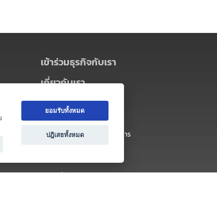
เข้าร่วมธุรกิจกับเรา
เกี่ยวกับเรา
เกี่ยวกับ Thai MICE Connect
ยอมรับทั้งหมด
นโยบายความเป็นส่วนตัว
ย
ข้อตกลง และเงื่อนไขการใช้บริการ
ปฎิเสธทั้งหมด
ติดต่อ
คำถามที่พบบ่อย
ติดต่อเรา