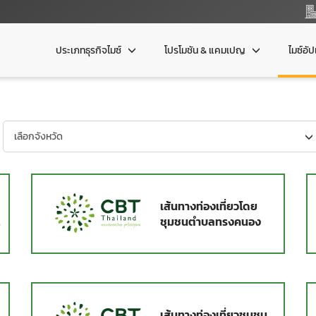
ประเภทธุรกิจไมซ์
โปรโมชัน & แคมเปญ
ไมซ์อั
เส้นทางท่องเที่ยวโดย
ย
ชุมชนตำบลทรงคนอง
เส้นทางท่องเที่ยวชุมชน