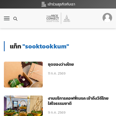
เข้าร่วมธุรกิจกับเรา
T
o
g
g
l
แท็ก
"sooktookkum"
e
n
a
v
ชุดของว่างไทย
i
g
11 ก.ค. 2569
a
t
i
o
งานบริการคอฟฟี่เบรค เข้าถึงวิถีไทย
n
ใส่ใจธรรมชาติ
9 ก.ค. 2569