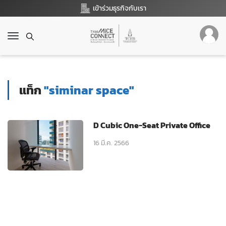
เข้าร่วมธุรกิจกับเรา
T
o
g
g
l
แท็ก
"siminar space"
e
n
a
v
D Cubic One-Seat Private Office
i
g
16 มี.ค. 2566
a
t
i
o
n