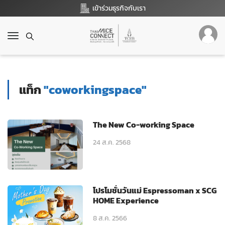
เข้าร่วมธุรกิจกับเรา
T
o
g
g
l
แท็ก
"coworkingspace"
e
n
a
v
The New Co-working Space
i
g
24 ส.ค. 2568
a
t
i
o
โปรโมชั่นวันแม่ Espressoman x SCG
n
HOME Experience
8 ส.ค. 2566