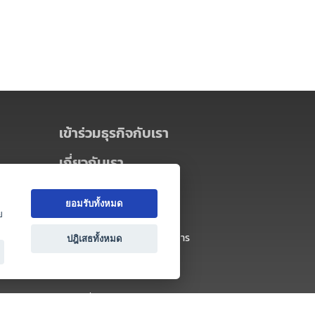
เข้าร่วมธุรกิจกับเรา
เกี่ยวกับเรา
เกี่ยวกับ Thai MICE Connect
ยอมรับทั้งหมด
นโยบายความเป็นส่วนตัว
ย
ข้อตกลง และเงื่อนไขการใช้บริการ
ปฎิเสธทั้งหมด
ติดต่อ
คำถามที่พบบ่อย