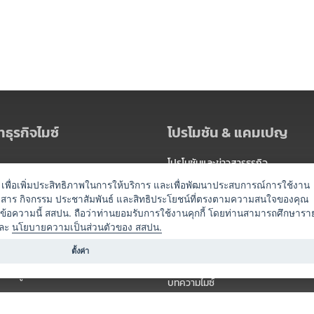
ธุรกิจไมซ์
โปรโมชัน & แคมเปญ
โปรโมชันและข่าวสารธุรกิจ
ัดงาน
แพ็กเกจ
es) เพื่อเพิ่มประสิทธิภาพในการให้บริการ และเพื่อพัฒนาประสบการณ์การใช้งาน
าวสาร กิจกรรม ประชาสัมพันธ์ และสิทธิประโยชน์ที่ตรงตามความสนใจของคุณ
 / นำเที่ยว
แคมเปญ
ดข้อความนี้ สสปน. ถือว่าท่านยอมรับการใช้งานคุกกี้ โดยท่านสามารถศึกษารา
ไมซ์อัปเดต
ละ
นโยบายความเป็นส่วนตัวของ สสปน.
อร์
ครื่องดื่ม
ตั้งค่า
ข่าวสารจากเรา
หรับผู้จัดงาน
บทความไมซ์
องค์ความรู้ไมซ์