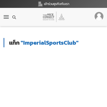
เข้าร่วมธุรกิจกับเรา
T
o
g
g
l
แท็ก
"ImperialSportsClub"
e
n
a
v
i
g
a
t
i
o
n