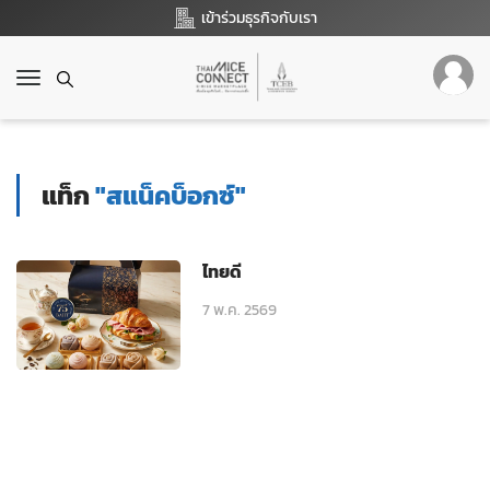
เข้าร่วมธุรกิจกับเรา
T
o
g
g
l
แท็ก
"สแน็คบ็อกซ์"
e
n
a
v
ไทยดี
i
g
7 พ.ค. 2569
a
t
i
o
n