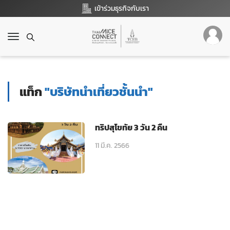
เข้าร่วมธุรกิจกับเรา
T
o
g
g
l
แท็ก
"บริษัทนำเที่ยวชั้นนำ"
e
n
a
v
ทริปสุโขทัย 3 วัน 2 คืน
i
g
11 มี.ค. 2566
a
t
i
o
n