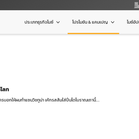
ประเภทธุรกิจไมซ์
โปรโมชัน & แคมเปญ
ไมซ์อั
กโลก
ครบอกให้ผมทำแซนวิชทูน่า เค้กรสส้มใส่ปิ่นโตโบราณเถานี้....