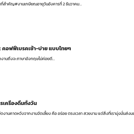
ที่สำคัญ#งานเกษียณอายุวันอังคารที่ 2 ธันวาคม...
: คอฟฟี่เบรคเช้า-บ่าย แบบไทยๆ
งานถึงจะภาษาอังกฤษไม่ค่อยดี...
เครื่องดื่มทั้งวัน
จัดงานคาดหวังจากงานจัดเลี้ยง คือ อร่อย ตรงเวลา สวยงาม แต่สิ่งที่เรามุ่งมั่นส่งมอ