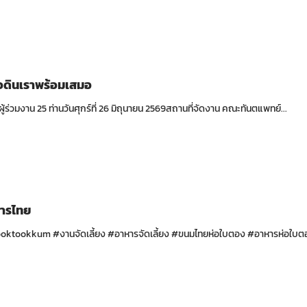
้อดินเราพร้อมเสมอ
ู้ร่วมงาน 25 ท่านวันศุกร์ที่ 26 มิถุนายน 2569สถานที่จัดงาน คณะทันตแพทย์...
หารไทย
oktookkum #งานจัดเลี้ยง #อาหารจัดเลี้ยง #ขนมไทยห่อใบตอง #อาหารห่อใบตอ