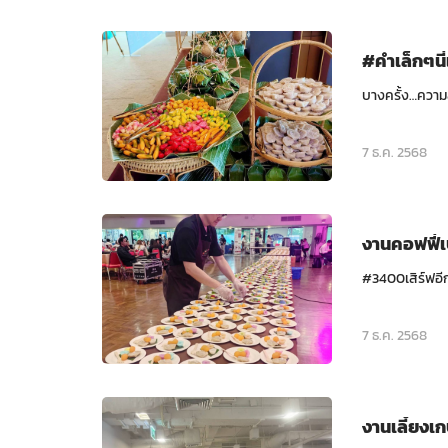
#คำเล็กๆนี
บางครั้ง…ความส
7 ธ.ค. 2568
งานคอฟฟี่
#3400เสิร์ฟอีกงา
7 ธ.ค. 2568
งานเลี้ยงเ