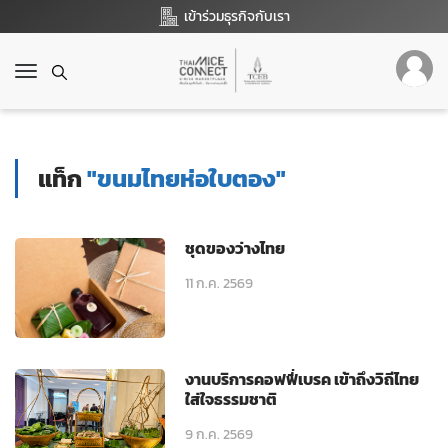
เข้าร่วมธุรกิจกับเรา
T
o
g
g
l
แท็ก
"ขนมไทยห่อใบตอง"
e
n
a
v
ชุดของว่างไทย
i
g
11 ก.ค. 2569
a
t
i
o
งานบริการคอฟฟี่เบรค เข้าถึงวิถีไทย
n
ใส่ใจธรรมชาติ
9 ก.ค. 2569