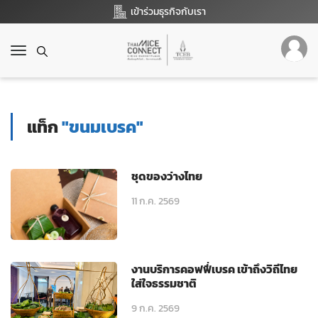
เข้าร่วมธุรกิจกับเรา
T
o
g
g
l
แท็ก
"ขนมเบรค"
e
n
a
v
ชุดของว่างไทย
i
g
11 ก.ค. 2569
a
t
i
o
งานบริการคอฟฟี่เบรค เข้าถึงวิถีไทย
n
ใส่ใจธรรมชาติ
9 ก.ค. 2569