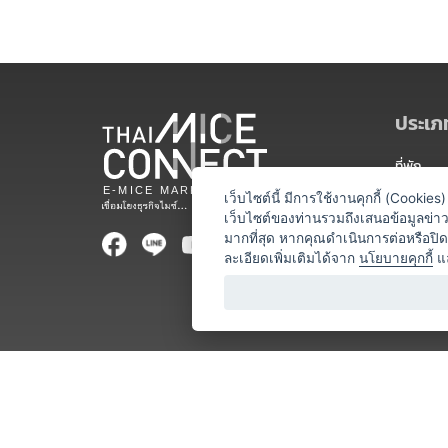
ประเภท
ที่พัก
สถานที่จ
เว็บไซต์นี้ มีการใช้งานคุกกี้ (Cooki
เว็บไซต์ของท่านรวมถึงเสนอข้อมูลข่
ท่องเที่ยว
มากที่สุด หากคุณดำเนินการต่อหรือปิ
ละเอียดเพิ่มเติมได้จาก
นโยบายคุกกี้
แ
ออแกไนเซ
อาหารและเ
บริการสำ
วิทยากร
หน่วยงานท
โชว์ / ก