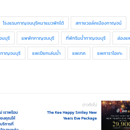
โรงแรมกาญจนบุรีหมาแมวพักได้
สกายวอล์คเมืองกาญจน์
นบุรี
แพพักกาญจนบุรี
ที่พักริมน้ำกาญจนบุรี
ล่องแ
กาญจนบุรี
แพเปียกเล่นน้ำ
แพเทค
แพคาราโอเกะ
ข่าวถัดไป
หม่ เราพร้อม
The Kee Happy Smiley New
ของคุณให้
Years Eve Package
ริการที่
่จัดงานแต่ง