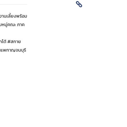
ดงานเลี้ยงพร้อม
ับหมู่คณะ ภาค
กได้ #สกาย
องแพกาญจนบุรี