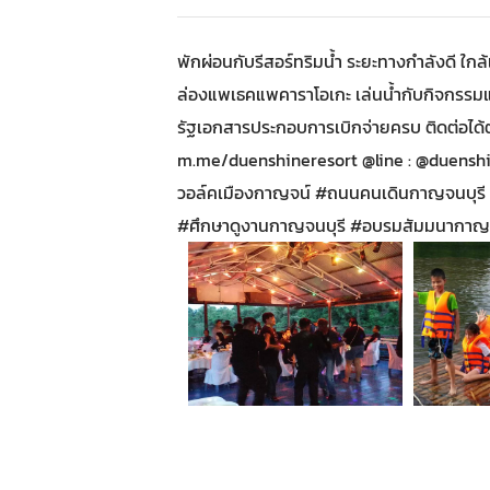
พักผ่อนกับรีสอร์ทริมน้ำ ระยะทางกำลังดี ใกล
ล่องแพเธคแพคาราโอเกะ เล่นน้ำกับกิจกรรมแ
รัฐเอกสารประกอบการเบิกจ่ายครบ ติดต่อได้
m.me/duenshineresort @line : @duensh
วอล์คเมืองกาญจน์ #ถนนคนเดินกาญจนบุรี #
#ศึกษาดูงานกาญจนบุรี #อบรมสัมมนากาญจน