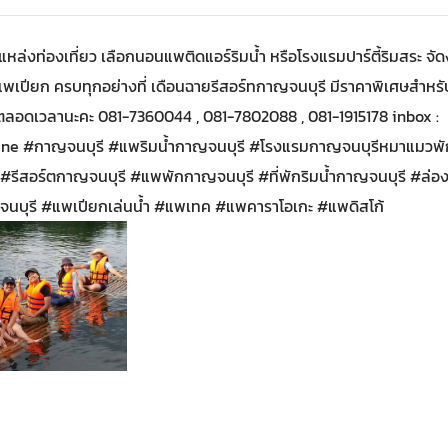
้แหล่งท่องเที่ยว เลือกนอนแพติดแอร์ริมน้ำ หรือโรงแรมปาร์ตี้ริมสระ จั
พเปียก ครบทุกอย่างที่ เดือนฉายรีสอร์ทกาญจนบุรี มีราคาพิเศษสำหร
ตลอดเวลานะคะ 081-7360044 , 081-7802088 , 081-1915178 inbox :
ine #กาญจนบุรี #แพริมน้ำกาญจนบุรี #โรงแรมกาญจนบุรีหมาแมวพั
รีสอร์ตกาญจนบุรี #แพพักกาญจนบุรี #ที่พักริมน้ำกาญจนบุรี #ล่
บุรี #แพเปียกเล่นน้ำ #แพเทค #แพคาราโอเกะ #แพดิสโก้