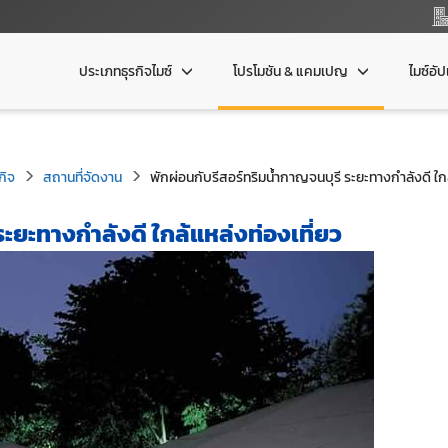
ประเภทธุรกิจไมซ์
โปรโมชัน & แคมเปญ
ไมซ์อั
กิจ
สถานที่จัดงาน
พักผ่อนกับรีสอร์ทริมน้ำกาญจนบุรี ระยะทางกำลังดี ใกล
ระยะทางกำลังดี ใกล้แหล่งท่องเที่ยว