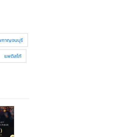
พกาญจนบุรี
แพดิสโก้