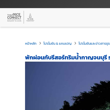
หน้าหลัก
โปรโมชัน & แคมเปญ
โปรโมชันและข่าวสารธุร
พักผ่อนกับรีสอร์ทริมน้ำกาญจนบุรี 