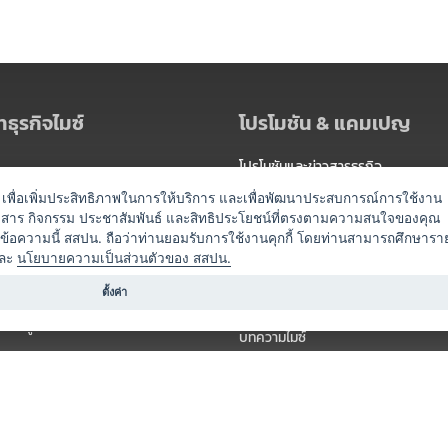
ธุรกิจไมซ์
โปรโมชัน & แคมเปญ
โปรโมชันและข่าวสารธุรกิจ
ัดงาน
แพ็กเกจ
es) เพื่อเพิ่มประสิทธิภาพในการให้บริการ และเพื่อพัฒนาประสบการณ์การใช้งาน
าวสาร กิจกรรม ประชาสัมพันธ์ และสิทธิประโยชน์ที่ตรงตามความสนใจของคุณ
 / นำเที่ยว
แคมเปญ
ดข้อความนี้ สสปน. ถือว่าท่านยอมรับการใช้งานคุกกี้ โดยท่านสามารถศึกษารา
ไมซ์อัปเดต
ละ
นโยบายความเป็นส่วนตัวของ สสปน.
อร์
ครื่องดื่ม
ตั้งค่า
ข่าวสารจากเรา
หรับผู้จัดงาน
บทความไมซ์
องค์ความรู้ไมซ์
ี่เกี่ยวข้อง (ภาครัฐ/สมาคม)
วิดีโอไมซ์
ารแสดง
กิจกรรมจากพันธมิตร