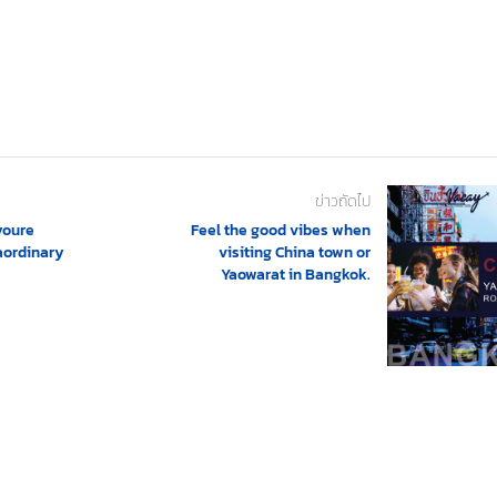
ข่าวถัดไป
youre
Feel the good vibes when
aordinary
visiting China town or
Yaowarat in Bangkok.