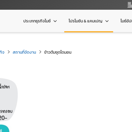
ประเภทธุรกิจไมซ์
โปรโมชัน & แคมเปญ
ไมซ์อั
กิจ
สถานที่จัดงาน
ข้าวต้มชุดไดมอน