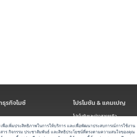
ธุรกิจไมซ์
โปรโมชัน & แคมเปญ
โปรโมชันและข่าวสารธุรกิจ
ัดงาน
แพ็กเกจ
es) เพื่อเพิ่มประสิทธิภาพในการให้บริการ และเพื่อพัฒนาประสบการณ์การใช้งาน
าวสาร กิจกรรม ประชาสัมพันธ์ และสิทธิประโยชน์ที่ตรงตามความสนใจของคุณ
 / นำเที่ยว
แคมเปญ