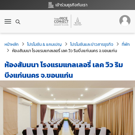
เข้าร่วมธุรกิจกับเรา
T
o
g
g
หน้าหลัก
โปรโมชัน & แคมเปญ
โปรโมชันและข่าวสารธุรกิจ
ที่พัก
l
ห้องสัมมนา โรงแรมแกลเลอรี่ เลค วิว ริมบึงแก่นนคร จ.ขอนแก่น
e
n
ห้องสัมมนา โรงแรมแกลเลอรี่ เลค วิว ริม
a
v
บึงแก่นนคร จ.ขอนแก่น
i
g
a
t
i
o
n