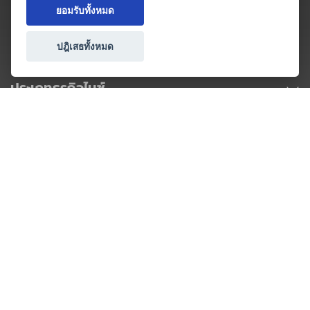
ยอมรับทั้งหมด
ปฎิเสธทั้งหมด
ประเภทธุรกิจไมซ์
โปรโมชัน & แคมเปญ
ไมซ์อัปเดต
วางแผนการจัดงาน
เข้าร่วมธุรกิจกับเรา
เกี่ยวกับเรา