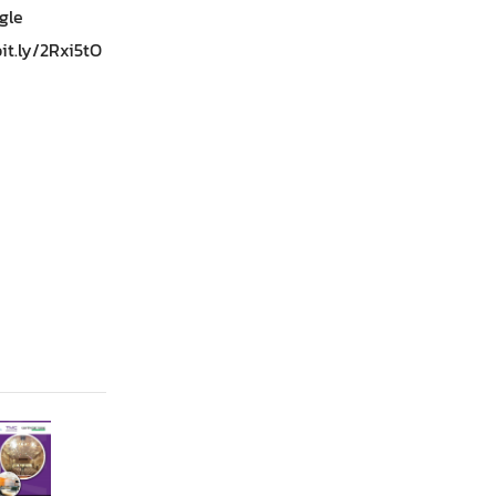
gle
it.ly/2Rxi5tO