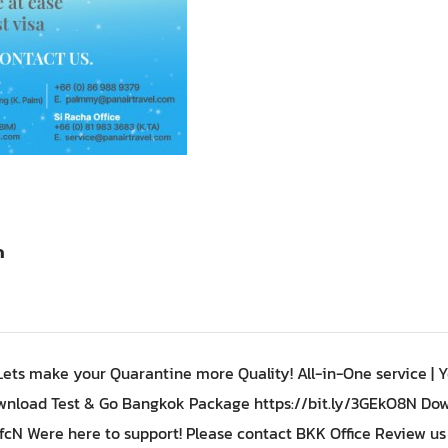
ด
ets make your Quarantine more Quality! All-in-One service | Y
 Download Test & Go Bangkok Package https://bit.ly/3GEkO8N Do
fcN Were here to support! Please contact BKK Office Review us