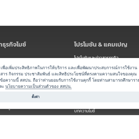
ธุรกิจไมซ์
โปรโมชัน & แคมเปญ
โปรโมชันและข่าวสารธุรกิจ
ัดงาน
แพ็กเกจ
es) เพื่อเพิ่มประสิทธิภาพในการให้บริการ และเพื่อพัฒนาประสบการณ์การใช้งาน
าวสาร กิจกรรม ประชาสัมพันธ์ และสิทธิประโยชน์ที่ตรงตามความสนใจของคุณ
 / นำเที่ยว
แคมเปญ
ดข้อความนี้ สสปน. ถือว่าท่านยอมรับการใช้งานคุกกี้ โดยท่านสามารถศึกษารา
ไมซ์อัปเดต
ละ
นโยบายความเป็นส่วนตัวของ สสปน.
อร์
ครื่องดื่ม
ตั้งค่า
ข่าวสารจากเรา
หรับผู้จัดงาน
บทความไมซ์
องค์ความรู้ไมซ์
ี่เกี่ยวข้อง (ภาครัฐ/สมาคม)
วิดีโอไมซ์
ารแสดง