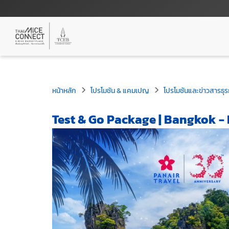
หน้าหลัก
โปรโมชัน & แคมเปญ
โปรโมชันและข่าวสารธุร
Test & Go Package | Bangkok -