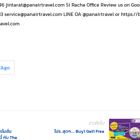
646
jintarat@panairtravel.com
Si Racha Office Review us on Goo
83
service@panairtravel.com
LINE OA @panairtravel or https://b
ravel.com
t&go
ข่าวถัดไป
รโมชั่น
โปร..สุดๆ.... Buy1 Get1 Free
ี้ กับ The