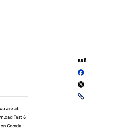
แชร์
ou are at
wnload Test &
 on Google