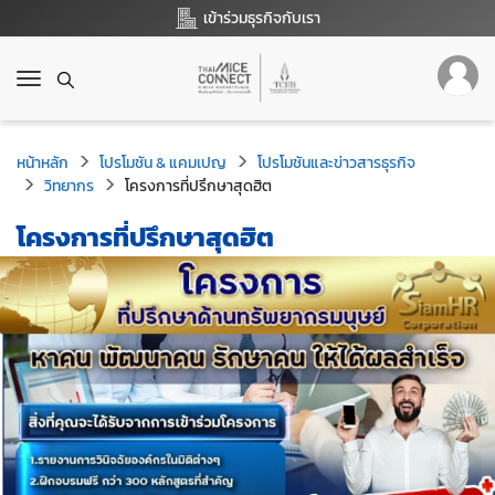
เข้าร่วมธุรกิจกับเรา
T
o
g
g
หน้าหลัก
โปรโมชัน & แคมเปญ
โปรโมชันและข่าวสารธุรกิจ
l
วิทยากร
โครงการที่ปรึกษาสุดฮิต
e
n
โครงการที่ปรึกษาสุดฮิต
a
v
i
g
a
t
i
o
n