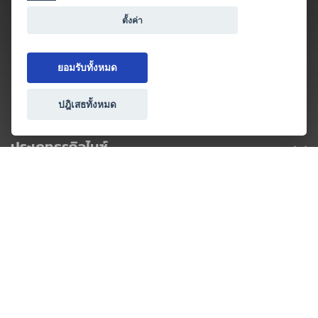
ตั้งค่า
ยอมรับทั้งหมด
ปฎิเสธทั้งหมด
ประเภทธุรกิจไมซ์
โปรโมชัน & แคมเปญ
ไมซ์อัปเดต
วางแผนการจัดงาน
เข้าร่วมธุรกิจกับเรา