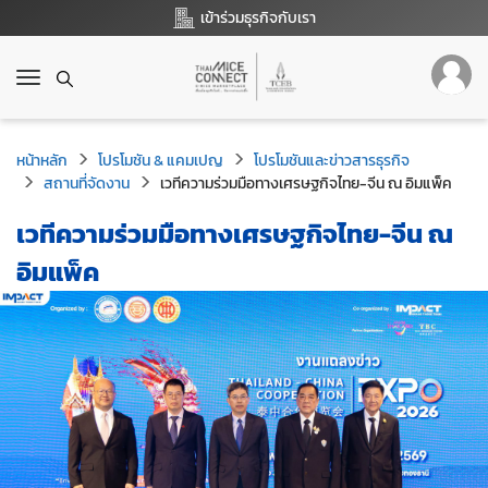
เข้าร่วมธุรกิจกับเรา
T
o
g
g
หน้าหลัก
โปรโมชัน & แคมเปญ
โปรโมชันและข่าวสารธุรกิจ
l
สถานที่จัดงาน
เวทีความร่วมมือทางเศรษฐกิจไทย-จีน ณ อิมแพ็ค
e
n
เวทีความร่วมมือทางเศรษฐกิจไทย-จีน ณ
a
v
อิมแพ็ค
i
g
a
t
i
o
n