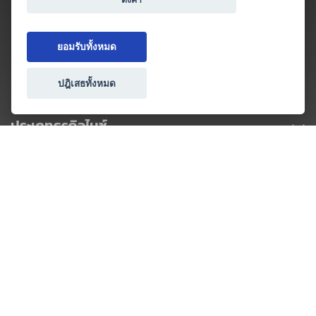
ยอมรับทั้งหมด
ปฎิเสธทั้งหมด
ประเภทธุรกิจไมซ์
โปรโมชัน & แคมเปญ
ไมซ์อัปเดต
วางแผนการจัดงาน
เข้าร่วมธุรกิจกับเรา