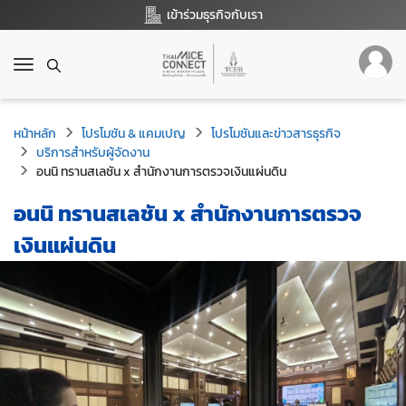
เข้าร่วมธุรกิจกับเรา
T
o
g
g
หน้าหลัก
โปรโมชัน & แคมเปญ
โปรโมชันและข่าวสารธุรกิจ
l
บริการสำหรับผู้จัดงาน
e
อนนิ ทรานสเลชัน x สำนักงานการตรวจเงินแผ่นดิน
n
a
อนนิ ทรานสเลชัน x สำนักงานการตรวจ
v
i
เงินแผ่นดิน
g
a
t
i
o
n