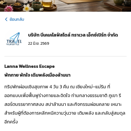
ย้อนกลับ
บริษัท บีเคเคไลฟ์สไตล์ ทราเวล เอ็กซ์เปิร์ท จำกัด
22 มิ.ย. 2569
Lanna Wellness Escape
พักกาย พักใจ เติมพลังเมืองล้านนา
ทริปพักผ่อนเชิงสุขภาพ 4 วัน 3 คืน ณ เชียงใหม่–แม่ริม ที่
ออกแบบเพื่อฟื้นฟูร่างกายและจิตใจ ท่ามกลางธรรมชาติ ภูเขา รี
สอร์ตบรรยากาศสงบ สปาล้านนา และกิจกรรมผ่อนคลาย เหมาะ
สำหรับผู้ที่ต้องการหลีกหนีความวุ่นวาย เติมพลัง และกลับสู่สมดุล
อีกครั้ง