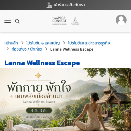
เข้าร่วมธุรกิจกับเรา
T
o
g
g
หน้าหลัก
โปรโมชัน & แคมเปญ
โปรโมชันและข่าวสารธุรกิจ
l
ท่องเที่ยว / นำเที่ยว
Lanna Wellness Escape
e
n
Lanna Wellness Escape
a
v
i
g
a
t
i
o
n