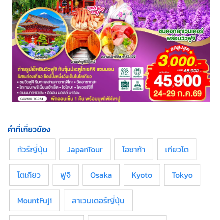
คำที่เกี่ยวข้อง
ทัวร์ญี่ปุ่น
JapanTour
โอซาก้า
เกียวโต
โตเกียว
ฟูจิ
Osaka
Kyoto
Tokyo
MountFuji
ลาเวนเดอร์ญี่ปุ่น