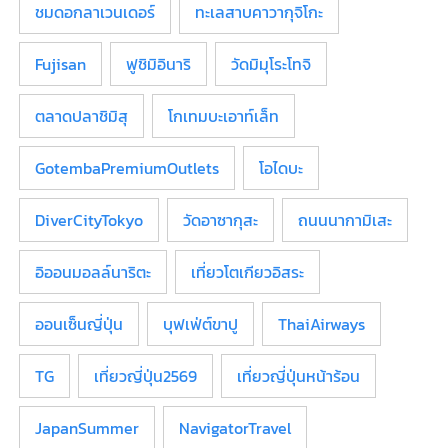
ชมดอกลาเวนเดอร์
ทะเลสาบคาวากุจิโกะ
Fujisan
ฟูชิมิอินาริ
วัดมิมุโระโทจิ
ตลาดปลาชิมิสุ
โกเทมบะเอาท์เล็ท
GotembaPremiumOutlets
โอไดบะ
DiverCityTokyo
วัดอาซากุสะ
ถนนนากามิเสะ
อิออนมอลล์นาริตะ
เที่ยวโตเกียวอิสระ
ออนเซ็นญี่ปุ่น
บุฟเฟ่ต์ขาปู
ThaiAirways
TG
เที่ยวญี่ปุ่น2569
เที่ยวญี่ปุ่นหน้าร้อน
JapanSummer
NavigatorTravel