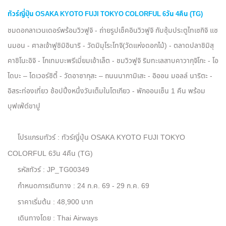
ทัวร์ญี่ปุ่น OSAKA KYOTO FUJI TOKYO COLORFUL 6วัน 4คืน (TG)
ชมดอกลาเวนเดอร์พร้อมวิวฟูจิ - ถ่ายรูปเช็คอินวิวฟูจิ กับซุ้มประตูไทเซกิจิ แซ
นมอน - ศาลเจ้าฟูชิมิอินาริ - วัดมิมุโระโทจิ(วัดแห่งดอกไม้) - ตลาดปลาชิมิสุ
คาชิโนะอิจิ - โกเทมบะพรีเมี่ยมเอ้าเล็ต - ชมวิวฟูจิ ริมทะเลสาบคาวากุจิโกะ - โอ
ไดบะ – ไดเวอร์ซิตี้ - วัดอาซากุสะ – ถนนนากามิเสะ - อิออน มอลล์ นาริตะ -
อิสระท่องเที่ยว ช้อปปิ้งหนึ่งวันเต็มในโตเกียว - พักออนเซ็น 1 คืน พร้อม
บุฟเฟ่ต์ขาปู
โปรแกรมทัวร์ : ทัวร์ญี่ปุ่น OSAKA KYOTO FUJI TOKYO
COLORFUL 6วัน 4คืน (TG)
รหัสทัวร์ : JP_TG00349
กำหนดการเดินทาง : 24 ก.ค. 69 - 29 ก.ค. 69
ราคาเริ่มต้น : 48,900 บาท
เดินทางโดย : Thai Airways