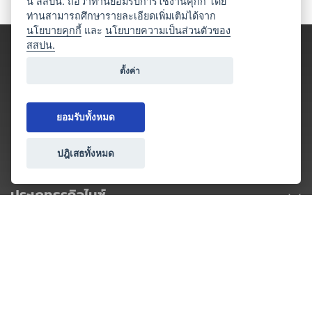
นี้ สสปน. ถือว่าท่านยอมรับการใช้งานคุกกี้ โดย
ท่านสามารถศึกษารายละเอียดเพิ่มเติมได้จาก
นโยบายคุกกี้
และ
นโยบายความเป็นส่วนตัวของ
สสปน.
ตั้งค่า
ยอมรับทั้งหมด
ปฎิเสธทั้งหมด
ประเภทธุรกิจไมซ์
โปรโมชัน & แคมเปญ
ไมซ์อัปเดต
วางแผนการจัดงาน