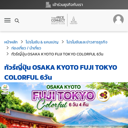
เข้าร่วมธุรกิจกับเรา
T
o
g
g
หน้าหลัก
โปรโมชัน & แคมเปญ
โปรโมชันและข่าวสารธุรกิจ
l
ท่องเที่ยว / นำเที่ยว
e
ทัวร์ญี่ปุ่น OSAKA KYOTO FUJI TOKYO COLORFUL 6วัน
n
a
ทัวร์ญี่ปุ่น OSAKA KYOTO FUJI TOKYO
v
i
COLORFUL 6วัน
g
a
t
i
o
n