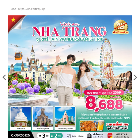
Line : https://lin.ee/tPqDkjb