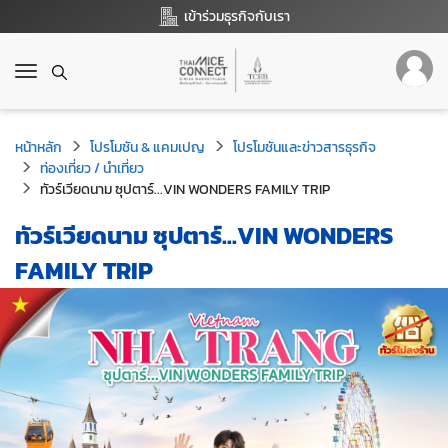
เข้าร่วมธุรกิจกับเรา
T
o
g
g
หน้าหลัก
โปรโมชัน & แคมเปญ
โปรโมชันและข่าวสารธุรกิจ
l
ท่องเที่ยว / นำเที่ยว
e
ทัวร์เวียดนาม ซุปตาร์...VIN WONDERS FAMILY TRIP
n
a
ทัวร์เวียดนาม ซุปตาร์...VIN WONDERS
v
i
FAMILY TRIP
g
a
t
i
o
n