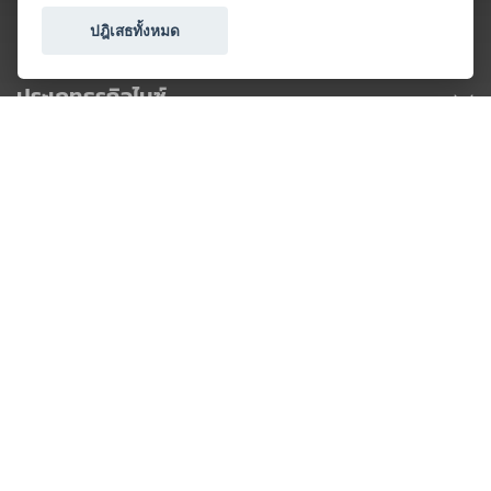
ปฎิเสธทั้งหมด
ประเภทธุรกิจไมซ์
โปรโมชัน & แคมเปญ
ไมซ์อัปเดต
วางแผนการจัดงาน
เข้าร่วมธุรกิจกับเรา
เกี่ยวกับเรา
ติดต่อ