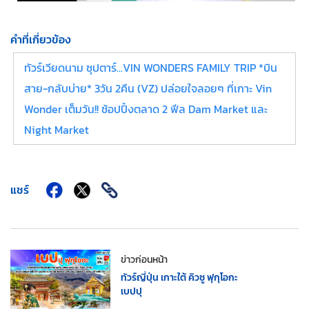
คำที่เกี่ยวข้อง
ทัวร์เวียดนาม ซุปตาร์...VIN WONDERS FAMILY TRIP *บิน
สาย-กลับบ่าย* 3วัน 2คืน (VZ) ปล่อยใจลอยๆ ที่เกาะ Vin
Wonder เต็มวัน!! ช้อปปิ้งตลาด 2 ฟีล Dam Market และ
Night Market
แชร์
ข่าวก่อนหน้า
ทัวร์ญี่ปุ่น เกาะใต้ คิวชู ฟุกุโอกะ
เบปปุ