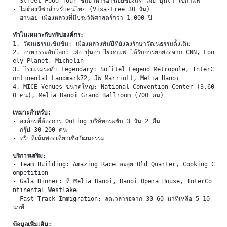
- Street Food Tour ชิมอาหารฮานอยของแท้ เฝอ บุ๋นจ่า ไข่กาแฟ
- ไม่ต้องวีซ่าสำหรับคนไทย (Visa-Free 30 วัน)
- ฮานอย เมืองหลวงที่มีประวัติศาสตร์กว่า 1,000 ปี
ทำไมเหมาะกับทริปองค์กร:
1. วัฒนธรรมเข้มข้น: เมืองหลวงพันปีที่ยังคงรักษาวัฒนธรรมดั้งเดิม
2. อาหารระดับโลก: เฝอ บุ๋นจ่า ไข่กาแฟ ได้รับการยกย่องจาก CNN, Lon
ely Planet, Michelin
3. โรงแรมระดับ Legendary: Sofitel Legend Metropole, InterC
ontinental Landmark72, JW Marriott, Melia Hanoi
4. MICE Venues ขนาดใหญ่: National Convention Center (3,60
0 คน), Melia Hanoi Grand Ballroom (700 คน)
เหมาะสำหรับ:
- องค์กรที่ต้องการ Outing บริษัทกระชับ 3 วัน 2 คืน
- กรุ๊ป 30-200 คน
- ทริปที่เน้นท่องเที่ยวเชิงวัฒนธรรม
บริการเสริม:
- Team Building: Amazing Race ตะลุย Old Quarter, Cooking C
ompetition
- Gala Dinner: ที่ Melia Hanoi, Hanoi Opera House, InterCo
ntinental Westlake
- Fast-Track Immigration: ลดเวลารอจาก 30-60 นาทีเหลือ 5-10 
นาที
ข้อมูลเพิ่มเติม: