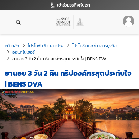
เข้าร่วมธุรกิจกับเรา
T
o
g
g
หน้าหลัก
โปรโมชัน & แคมเปญ
โปรโมชันและข่าวสารธุรกิจ
l
ออแกไนเซอร์
e
ฮานอย 3 วัน 2 คืน ทริปองค์กรสุดประทับใจ | BENS DVA
n
a
ฮานอย 3 วัน 2 คืน ทริปองค์กรสุดประทับใจ
v
i
| BENS DVA
g
a
t
i
o
n