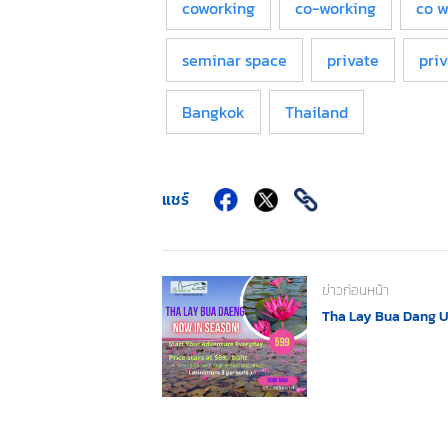
coworking
co-working
co w
seminar space
private
priv
Bangkok
Thailand
แชร์
ข่าวก่อนหน้า
Tha Lay Bua Dang 