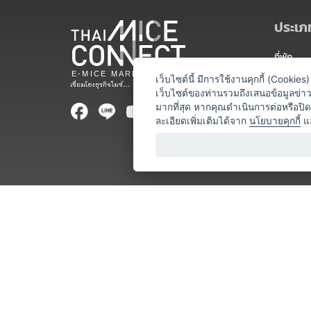
ประเภท
ที่พัก
สถานที่จ
เว็บไซต์นี้ มีการใช้งานคุกกี้ (Cooki
เว็บไซต์ของท่านรวมถึงเสนอข้อมูลข่
ท่องเที่ยว
มากที่สุด หากคุณดำเนินการต่อหรือปิ
ละเอียดเพิ่มเติมได้จาก
นโยบายคุกกี้
แ
ออแกไนเซ
อาหารและเ
บริการสำ
วิทยากร
หน่วยงานท
โชว์ / ก
ร้านค้า / 
โลจิสติกส
ธุรกิจบริก