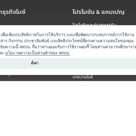
ธุรกิจไมซ์
โปรโมชัน & แคมเปญ
โปรโมชันและข่าวสารธุรกิจ
ัดงาน
แพ็กเกจ
es) เพื่อเพิ่มประสิทธิภาพในการให้บริการ และเพื่อพัฒนาประสบการณ์การใช้งาน
าวสาร กิจกรรม ประชาสัมพันธ์ และสิทธิประโยชน์ที่ตรงตามความสนใจของคุณ
 / นำเที่ยว
แคมเปญ
ดข้อความนี้ สสปน. ถือว่าท่านยอมรับการใช้งานคุกกี้ โดยท่านสามารถศึกษารา
ไมซ์อัปเดต
ละ
นโยบายความเป็นส่วนตัวของ สสปน.
อร์
ครื่องดื่ม
ตั้งค่า
ข่าวสารจากเรา
หรับผู้จัดงาน
บทความไมซ์
องค์ความรู้ไมซ์
ี่เกี่ยวข้อง (ภาครัฐ/สมาคม)
วิดีโอไมซ์
ารแสดง
กิจกรรมจากพันธมิตร
สินค้า
วางแผนการจัดงาน
์
ารอื่น ๆ