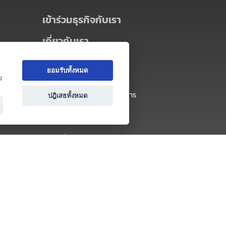
เข้าร่วมธุรกิจกับเรา
เกี่ยวกับเรา
เกี่ยวกับ Thai MICE Connect
ยอมรับทั้งหมด
นโยบายความเป็นส่วนตัว
ย
ข้อตกลง และเงื่อนไขการใช้บริการ
ปฎิเสธทั้งหมด
ติดต่อ
คำถามที่พบบ่อย
ติดต่อเรา