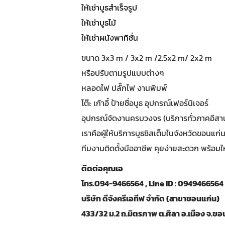
ให้เช่าบูธสำเร็จรูป
ให้เช่าบูธไม้
ให้เช่าผนังพาทิชั่น
ขนาด 3x3 m / 3x2 m /2.5x2 m/ 2x2 m
หรือปรับตามรูปแบบต่างๆ
หลอดไฟ ปลั๊กไฟ งานพิมพ์
โต๊ะ เก้าอี้ ป้ายชื่อบูธ อุปกรณ์เฟอร์นิเจอร์
อุปกรณ์จัดงานครบวงจร (บริการทั่วภาคอีสา
เราคือผู้ให้บริการบูธซิสเต็มในจังหวัดขอนแก
ทีมงานติดตั้งมืออาชีพ คุยง่ายสะดวก พร้อมใ
ติดต่อคุณเอ
โทร.094-9466564 , Line ID : 0949466564
บริษัท ดีจังครีเอทีฟ จำกัด (สาขาขอนแก่น)
433/32 ม.2 ถ.มิตรภาพ ต.ศิลา อ.เมือง จ.