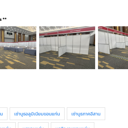
s **
่น
เช่าบูธอลูมิเนียมขอนแก่น
เช่าบูธภาคอีสาน