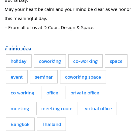
Bucha Day.
May your heart be calm and your mind be clear as we honor
this meaningful day.
–
From all of us at D Cubic Design & Space.
คำที่เกี่ยวข้อง
holiday
coworking
co-working
space
event
seminar
coworking space
co working
office
private office
meeting
meeting room
virtual office
Bangkok
Thailand