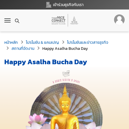
เข้าร่วมธุรกิจกับเรา
T
o
g
g
หน้าหลัก
โปรโมชัน & แคมเปญ
โปรโมชันและข่าวสารธุรกิจ
l
สถานที่จัดงาน
Happy Asalha Bucha Day
e
n
Happy Asalha Bucha Day
a
v
i
g
a
t
i
o
n