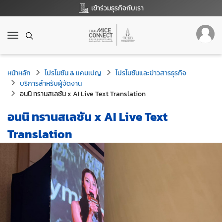
เข้าร่วมธุรกิจกับเรา
T
o
g
g
หน้าหลัก
โปรโมชัน & แคมเปญ
โปรโมชันและข่าวสารธุรกิจ
l
บริการสำหรับผู้จัดงาน
e
อนนิ ทรานสเลชัน x AI Live Text Translation
n
a
อนนิ ทรานสเลชัน x AI Live Text
v
i
Translation
g
a
t
i
o
n