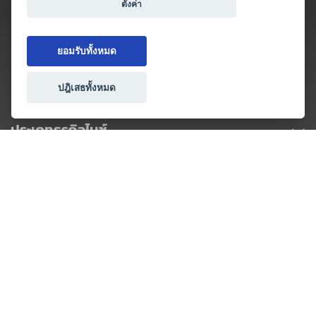
ตั้งค่า
ยอมรับทั้งหมด
ปฎิเสธทั้งหมด
ประเภทธุรกิจไมซ์
โปรโมชัน & แคมเปญ
ไมซ์อัปเดต
วางแผนการจัดงาน
เข้าร่วมธุรกิจกับเรา