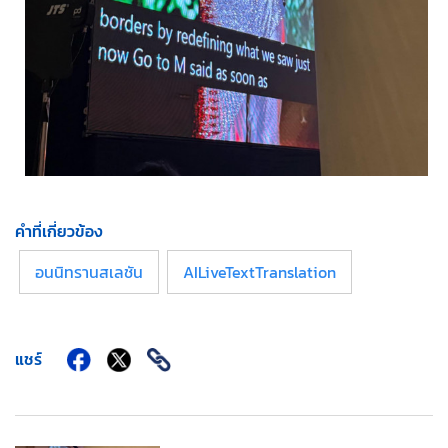
คำที่เกี่ยวข้อง
อนนิทรานสเลชัน
AILiveTextTranslation
แชร์