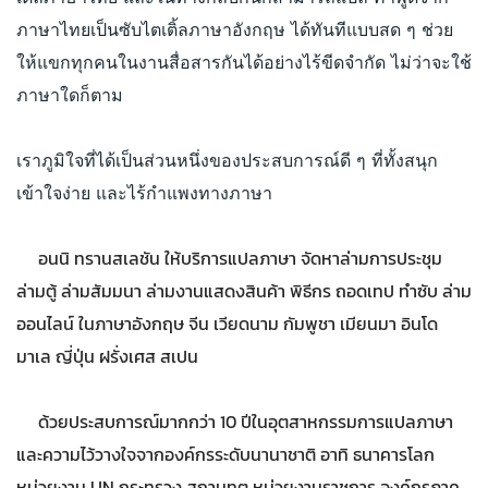
ภาษาไทยเป็นซับไตเติ้ลภาษาอังกฤษ ได้ทันทีแบบสด ๆ ช่วย
ให้แขกทุกคนในงานสื่อสารกันได้อย่างไร้ขีดจำกัด ไม่ว่าจะใช้
ภาษาใดก็ตาม
เราภูมิใจที่ได้เป็นส่วนหนึ่งของประสบการณ์ดี ๆ ที่ทั้งสนุก
เข้าใจง่าย และไร้กำแพงทางภาษา
อนนิ ทรานสเลชัน ให้บริการแปลภาษา จัดหาล่ามการประชุม
ล่ามตู้ ล่ามสัมมนา ล่ามงานแสดงสินค้า พิธีกร ถอดเทป ทำซับ ล่าม
ออนไลน์ ในภาษาอังกฤษ จีน เวียดนาม กัมพูชา เมียนมา อินโด
มาเล ญี่ปุ่น ฝรั่งเศส สเปน
ด้วยประสบการณ์มากกว่า 10 ปีในอุตสาหกรรมการแปลภาษา
และความไว้วางใจจากองค์กรระดับนานาชาติ อาทิ ธนาคารโลก
หน่วยงาน UN กระทรวง สถานทูต หน่วยงานราชการ องค์กรภาค