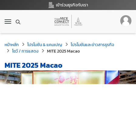
เข้าร่วมธุรกิจกับเรา
T
o
g
g
หน้าหลัก
โปรโมชัน & แคมเปญ
โปรโมชันและข่าวสารธุรกิจ
l
โชว์ / การแสดง
MITE 2025 Macao
e
n
MITE 2025 Macao
a
v
i
g
a
t
i
o
n