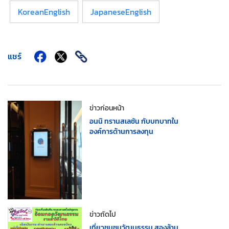
KoreanEnglish
JapaneseEnglish
แชร์
ข่าวก่อนหน้า
อนนิ ทรานสเลชัน กับบทบาทใน
องค์การด้านการลงทุน
ข่าวถัดไป
เที่ยวชุมชนวัฒนธรรม สองล้าน