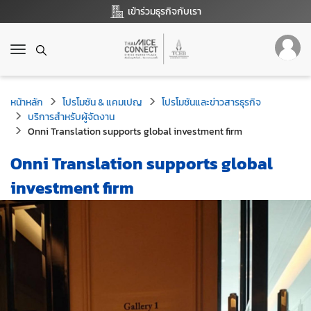
เข้าร่วมธุรกิจกับเรา
T
o
g
g
หน้าหลัก
โปรโมชัน & แคมเปญ
โปรโมชันและข่าวสารธุรกิจ
l
บริการสำหรับผู้จัดงาน
e
Onni Translation supports global investment firm
n
a
Onni Translation supports global
v
i
investment firm
g
a
t
i
o
n