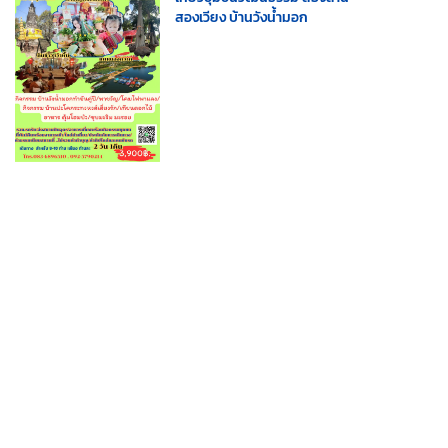
สองเวียง บ้านวังน้ำมอก