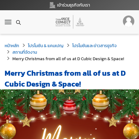
เข้าร่วมธุรกิจกับเรา
T
o
g
g
หน้าหลัก
โปรโมชัน & แคมเปญ
โปรโมชันและข่าวสารธุรกิจ
l
สถานที่จัดงาน
e
Merry Christmas from all of us at D Cubic Design & Space!
n
a
Merry Christmas from all of us at D
v
i
Cubic Design & Space!
g
a
t
i
o
n