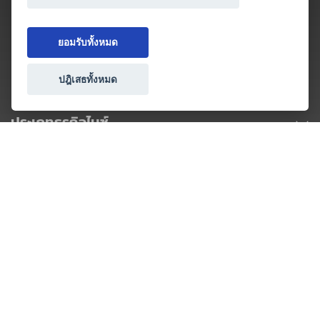
ยอมรับทั้งหมด
ปฎิเสธทั้งหมด
ประเภทธุรกิจไมซ์
โปรโมชัน & แคมเปญ
ไมซ์อัปเดต
วางแผนการจัดงาน
เข้าร่วมธุรกิจกับเรา
เกี่ยวกับเรา