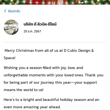
ย้อนกลับ
บริษัท ดี คิวบิค ดีไซน์
25 ธ.ค. 2567
Merry Christmas from all of us at D Cubic Design &
Space!
Wishing you a season filled with joy, love, and
unforgettable moments with your loved ones. Thank you
for being part of our journey this year—your support
means the world to us!
Here’s to a bright and beautiful holiday season and an
even more amazing year ahead.