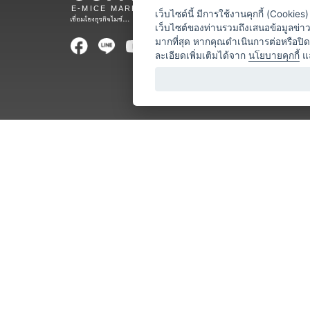
สถานที่จ
เว็บไซต์นี้ มีการใช้งานคุกกี้ (Cooki
เว็บไซต์ของท่านรวมถึงเสนอข้อมูลข่
ท่องเที่ยว
มากที่สุด หากคุณดำเนินการต่อหรือปิ
ละเอียดเพิ่มเติมได้จาก
นโยบายคุกกี้
แ
ออแกไนเซ
อาหารและเ
บริการสำ
วิทยากร
หน่วยงานท
โชว์ / ก
ร้านค้า / 
โลจิสติกส
ธุรกิจบริก