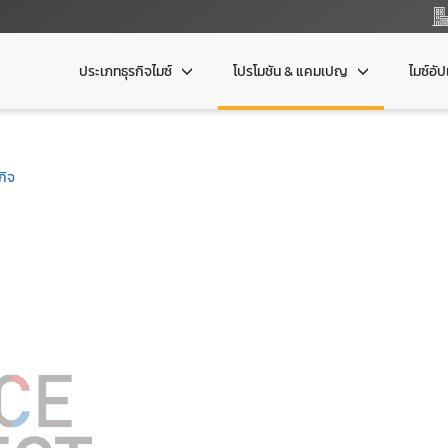
ประเภทธุรกิจไมซ์
โปรโมชัน & แคมเปญ
ไมซ์อั
กิจ