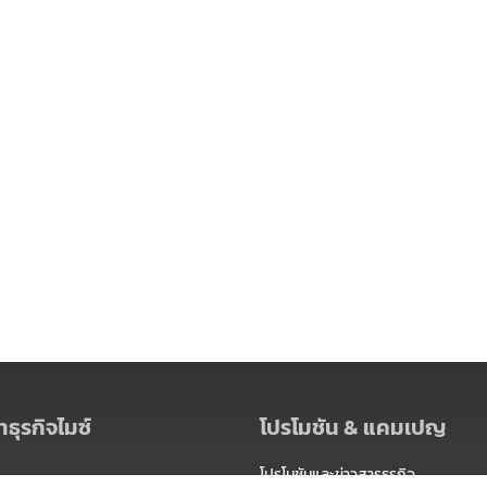
ธุรกิจไมซ์
โปรโมชัน & แคมเปญ
โปรโมชันและข่าวสารธุรกิจ