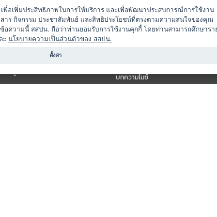
ัดงาน
แพ็กเกจ
es) เพื่อเพิ่มประสิทธิภาพในการให้บริการ และเพื่อพัฒนาประสบการณ์การใช้งาน
าวสาร กิจกรรม ประชาสัมพันธ์ และสิทธิประโยชน์ที่ตรงตามความสนใจของคุณ
 / นำเที่ยว
แคมเปญ
ดข้อความนี้ สสปน. ถือว่าท่านยอมรับการใช้งานคุกกี้ โดยท่านสามารถศึกษารา
ไมซ์อัปเดต
ละ
นโยบายความเป็นส่วนตัวของ สสปน.
อร์
ครื่องดื่ม
ตั้งค่า
ข่าวสารจากเรา
หรับผู้จัดงาน
บทความไมซ์
องค์ความรู้ไมซ์
ี่เกี่ยวข้อง (ภาครัฐ/สมาคม)
วิดีโอไมซ์
ารแสดง
กิจกรรมจากพันธมิตร
สินค้า
วางแผนการจัดงาน
์
ารอื่น ๆ
สงวนลิขสิทธิ์ © THAI MICE CONNECT by Thailand Convention & Exhibition Bureau.