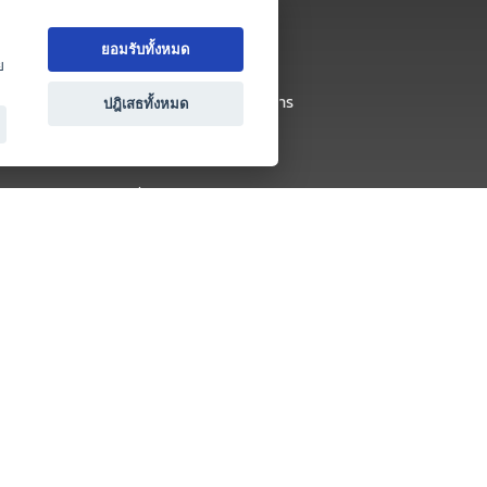
เกี่ยวกับ Thai MICE Connect
ยอมรับทั้งหมด
นโยบายความเป็นส่วนตัว
ย
ข้อตกลง และเงื่อนไขการใช้บริการ
ปฎิเสธทั้งหมด
ติดต่อ
คำถามที่พบบ่อย
ติดต่อเรา