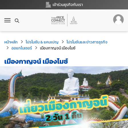
เข้าร่วมธุรกิจกับเรา
T
o
g
g
หน้าหลัก
โปรโมชัน & แคมเปญ
โปรโมชันและข่าวสารธุรกิจ
l
ออแกไนเซอร์
เมืองกาญจน์ เมืองไมซ์
e
n
เมืองกาญจน์ เมืองไมซ์
a
v
i
g
a
t
i
o
n