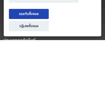
ยอมรับทั้งหมด
ปฎิเสธทั้งหมด
ประเภทธุรกิจไมซ์
โปรโมชัน & แคมเปญ
ไมซ์อัปเดต
วางแผนการจัดงาน
เข้าร่วมธุรกิจกับเรา
เกี่ยวกับเรา