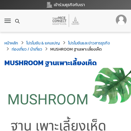
เข้าร่วมธุรกิจกับเรา
T
o
g
g
หน้าหลัก
โปรโมชัน & แคมเปญ
โปรโมชันและข่าวสารธุรกิจ
l
ท่องเที่ยว / นำเที่ยว
MUSHROOM ฐานเพาะเลี้ยงเห็ด
e
n
MUSHROOM ฐานเพาะเลี้ยงเห็ด
a
v
i
g
a
t
i
o
n