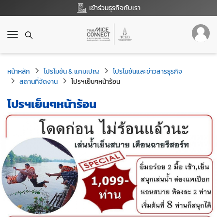
เข้าร่วมธุรกิจกับเรา
T
o
g
g
หน้าหลัก
โปรโมชัน & แคมเปญ
โปรโมชันและข่าวสารธุรกิจ
l
สถานที่จัดงาน
โปรฯเย็นๆหน้าร้อน
e
n
โปรฯเย็นๆหน้าร้อน
a
v
i
g
a
t
i
o
n