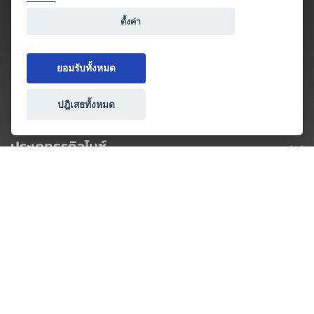
ตั้งค่า
ยอมรับทั้งหมด
ปฎิเสธทั้งหมด
ประเภทธุรกิจไมซ์
โปรโมชัน & แคมเปญ
ไมซ์อัปเดต
วางแผนการจัดงาน
เข้าร่วมธุรกิจกับเรา