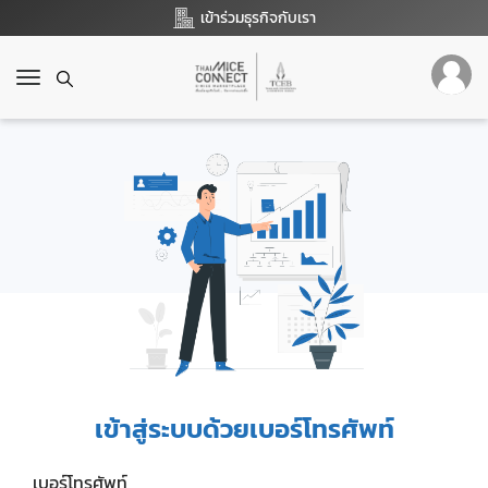
เข้าร่วมธุรกิจกับเรา
T
o
g
g
l
e
n
a
v
i
g
a
t
i
o
เข้าสู่ระบบด้วยเบอร์โทรศัพท์
n
เบอร์โทรศัพท์