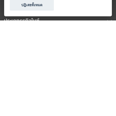
ปฎิเสธทั้งหมด
ประเภทธุรกิจไมซ์
โปรโมชัน & แคมเปญ
ไมซ์อัปเดต
วางแผนการจัดงาน
เข้าร่วมธุรกิจกับเรา
เกี่ยวกับเรา
ติดต่อ