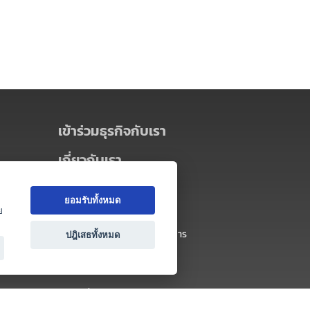
เข้าร่วมธุรกิจกับเรา
เกี่ยวกับเรา
เกี่ยวกับ Thai MICE Connect
ยอมรับทั้งหมด
นโยบายความเป็นส่วนตัว
ย
ข้อตกลง และเงื่อนไขการใช้บริการ
ปฎิเสธทั้งหมด
ติดต่อ
คำถามที่พบบ่อย