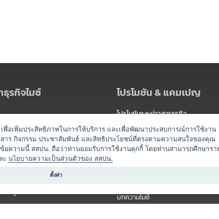
ธุรกิจไมซ์
โปรโมชัน & แคมเปญ
โปรโมชันและข่าวสารธุรกิจ
ัดงาน
แพ็กเกจ
es) เพื่อเพิ่มประสิทธิภาพในการให้บริการ และเพื่อพัฒนาประสบการณ์การใช้งาน
าวสาร กิจกรรม ประชาสัมพันธ์ และสิทธิประโยชน์ที่ตรงตามความสนใจของคุณ
 / นำเที่ยว
แคมเปญ
ดข้อความนี้ สสปน. ถือว่าท่านยอมรับการใช้งานคุกกี้ โดยท่านสามารถศึกษารา
ไมซ์อัปเดต
ละ
นโยบายความเป็นส่วนตัวของ สสปน.
อร์
ครื่องดื่ม
ตั้งค่า
ข่าวสารจากเรา
หรับผู้จัดงาน
บทความไมซ์
องค์ความรู้ไมซ์