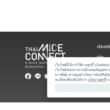
ประเภท
ที่พัก
สถานที่จ
เว็บไซต์นี้ มีการใช้งานคุกกี้ (Cooki
เว็บไซต์ของท่านรวมถึงเสนอข้อมูลข่
ท่องเที่ยว
มากที่สุด หากคุณดำเนินการต่อหรือปิ
ละเอียดเพิ่มเติมได้จาก
นโยบายคุกกี้
แ
ออแกไนเซ
อาหารและเ
บริการสำ
วิทยากร