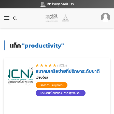
เข้าร่วมธุรกิจกับเรา
T
o
g
g
l
แท็ก
"productivity"
e
n
a
v
(1 รีวิว)
i
สมาคมเครือข่ายที่ปรึกษาระดับชาติ
g
a
เชียงใหม่
t
บริการสำหรับผู้จัดงาน
i
o
หน่วยงานที่เกี่ยวข้อง (ภาครัฐ/สมาคม)
n