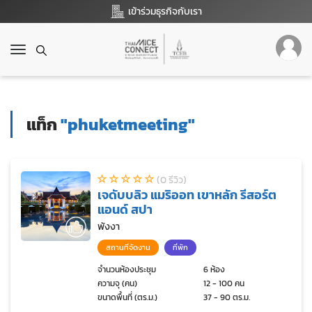
เข้าร่วมธุรกิจกับเรา
T
o
g
g
l
แท็ก
"phuketmeeting"
e
n
a
v
(0 รีวิว)
i
เจดับบลิว แมริออท เขาหลัก รีสอร์ต
g
แอนด์ สปา
a
t
พังงา
i
สถานที่จัดงาน
ที่พัก
o
n
จำนวนห้องประชุม
6 ห้อง
ความจุ (คน)
12 - 100 คน
ขนาดพื้นที่ (ตร.ม.)
37 - 90 ตร.ม.