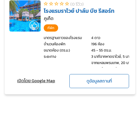
(0 รีวิว)
โรงแรมราไวย์ ปาล์ม บีช รีสอร์ท
ภูเก็ต
ที่พัก
มาตรฐานดาวของโรงแรม
4 ดาว
จำนวนห้องพัก
196 ห้อง
ขนาดห้อง (ตร.ม.)
45 - 55 ตร.ม.
ระยะทาง
3 นาทีจากหาดราไวย์, 5 นาที
จากแหลมพรมเทพ, 20 นาที
จากจุดใจกลางเมือง, 15 นาที
จากหาดกะตะ, 30 นาทีจาก
เปิดโดย Google Map
ดูข้อมูลสถานที่
หาดป่าตอง, 50 นาทีจาก
สนามบินนานาชาติภูเก็ต