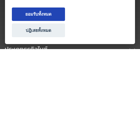
ยอมรับทั้งหมด
ปฎิเสธทั้งหมด
ประเภทธุรกิจไมซ์
โปรโมชัน & แคมเปญ
ไมซ์อัปเดต
วางแผนการจัดงาน
เข้าร่วมธุรกิจกับเรา
เกี่ยวกับเรา