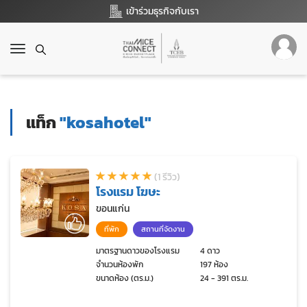
เข้าร่วมธุรกิจกับเรา
T
o
g
g
l
แท็ก
"kosahotel"
e
n
a
v
(1 รีวิว)
i
โรงแรม โฆษะ
g
a
ขอนแก่น
t
ที่พัก
สถานที่จัดงาน
i
o
มาตรฐานดาวของโรงแรม
4 ดาว
จำนวนห้องพัก
197 ห้อง
n
ขนาดห้อง (ตร.ม.)
24 - 391 ตร.ม.