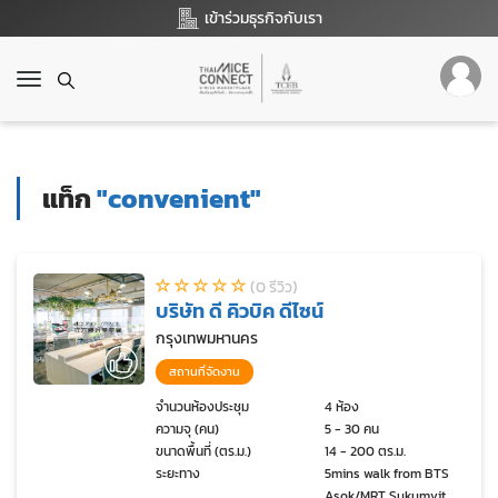
เข้าร่วมธุรกิจกับเรา
T
o
g
g
l
แท็ก
"convenient"
e
n
a
v
(0 รีวิว)
i
บริษัท ดี คิวบิค ดีไซน์
g
a
กรุงเทพมหานคร
t
สถานที่จัดงาน
i
o
จำนวนห้องประชุม
4 ห้อง
ความจุ (คน)
5 - 30 คน
n
ขนาดพื้นที่ (ตร.ม.)
14 - 200 ตร.ม.
ระยะทาง
5mins walk from BTS
Asok/MRT Sukumvit.