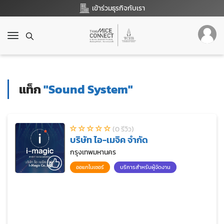
เข้าร่วมธุรกิจกับเรา
T
o
g
g
l
แท็ก
"Sound System"
e
n
a
v
(0 รีวิว)
i
บริษัท ไอ-เมจิค จำกัด
g
a
กรุงเทพมหานคร
t
ออแกไนเซอร์
บริการสำหรับผู้จัดงาน
i
o
n