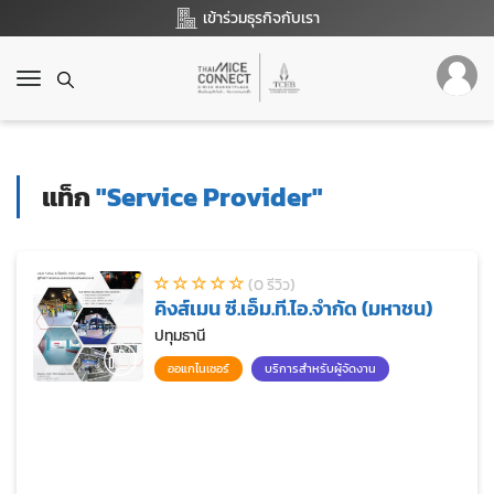
เข้าร่วมธุรกิจกับเรา
T
o
g
g
l
แท็ก
"Service Provider"
e
n
a
v
(0 รีวิว)
i
คิงส์เมน ซี.เอ็ม.ที.ไอ.จำกัด (มหาชน)
g
a
ปทุมธานี
t
ออแกไนเซอร์
บริการสำหรับผู้จัดงาน
i
o
n