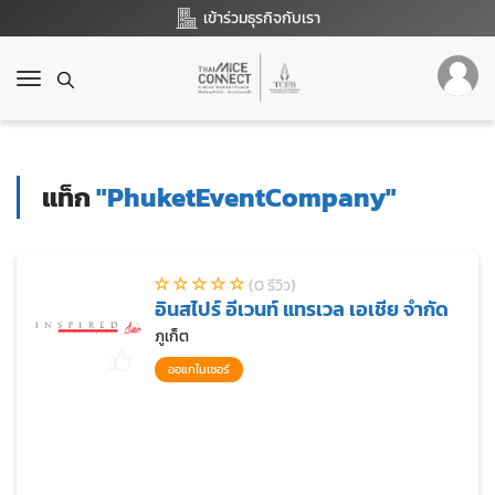
เข้าร่วมธุรกิจกับเรา
T
o
g
g
l
แท็ก
"PhuketEventCompany"
e
n
a
v
(0 รีวิว)
i
อินสไปร์ อีเวนท์ แทรเวล เอเชีย จำกัด
g
a
ภูเก็ต
t
ออแกไนเซอร์
i
o
n