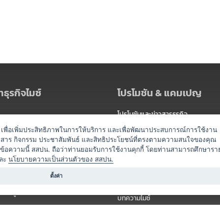
ธุรกิจไมซ์
โปรโมชัน & แคมเปญ
โปรโมชันและข่าวสารธุรกิจ
ัดงาน
แพ็กเกจ
es) เพื่อเพิ่มประสิทธิภาพในการให้บริการ และเพื่อพัฒนาประสบการณ์การใช้งาน
าวสาร กิจกรรม ประชาสัมพันธ์ และสิทธิประโยชน์ที่ตรงตามความสนใจของคุณ
 / นำเที่ยว
แคมเปญ
ดข้อความนี้ สสปน. ถือว่าท่านยอมรับการใช้งานคุกกี้ โดยท่านสามารถศึกษารา
ไมซ์อัปเดต
ละ
นโยบายความเป็นส่วนตัวของ สสปน.
อร์
ครื่องดื่ม
ตั้งค่า
ข่าวสารจากเรา
หรับผู้จัดงาน
บทความไมซ์
องค์ความรู้ไมซ์