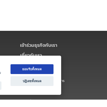
เข้าร่วมธุรกิจกับเรา
เกี่ยวกับเรา
เกี่ยวกับ Thai MICE Connect
ยอมรับทั้งหมด
นโยบายความเป็นส่วนตัว
ย
ข้อตกลง และเงื่อนไขการใช้บริการ
ปฎิเสธทั้งหมด
ติดต่อ
คำถามที่พบบ่อย