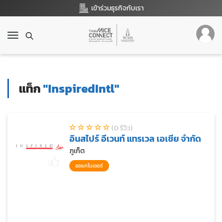
เข้าร่วมธุรกิจกับเรา
T
o
g
g
l
แท็ก
"InspiredIntl"
e
n
a
v
(0 รีวิว)
i
อินสไปร์ อีเวนท์ แทรเวล เอเชีย จำกัด
g
a
ภูเก็ต
t
ออแกไนเซอร์
i
o
n