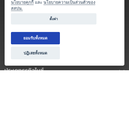
นโยบายคุกกี้
และ
นโยบายความเป็นส่วนตัวของ
สสปน.
ตั้งค่า
ยอมรับทั้งหมด
ปฎิเสธทั้งหมด
ประเภทธุรกิจไมซ์
โปรโมชัน & แคมเปญ
ไมซ์อัปเดต
วางแผนการจัดงาน