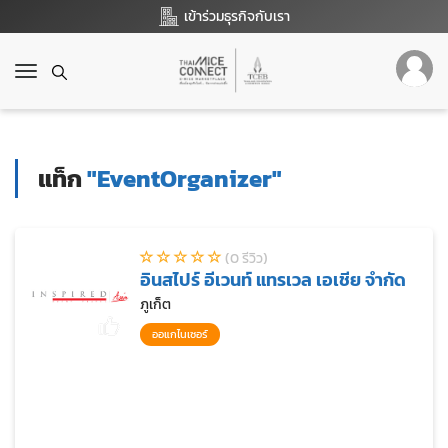
เข้าร่วมธุรกิจกับเรา
T
o
g
g
l
แท็ก
"EventOrganizer"
e
n
a
v
(0 รีวิว)
i
อินสไปร์ อีเวนท์ แทรเวล เอเชีย จำกัด
g
a
ภูเก็ต
t
ออแกไนเซอร์
i
o
n