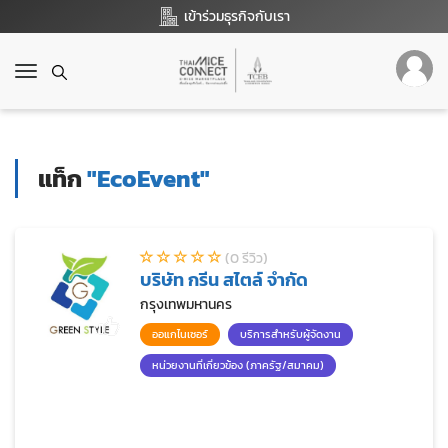
เข้าร่วมธุรกิจกับเรา
T
o
g
g
l
แท็ก
"EcoEvent"
e
n
a
v
(0 รีวิว)
i
บริษัท กรีน สไตล์ จำกัด
g
a
กรุงเทพมหานคร
t
ออแกไนเซอร์
บริการสำหรับผู้จัดงาน
i
o
หน่วยงานที่เกี่ยวข้อง (ภาครัฐ/สมาคม)
n