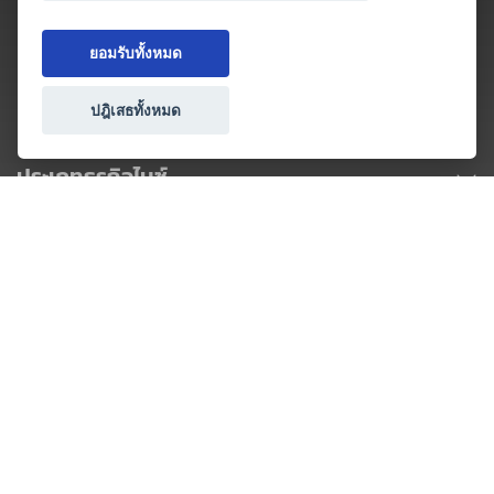
ยอมรับทั้งหมด
ปฎิเสธทั้งหมด
ประเภทธุรกิจไมซ์
โปรโมชัน & แคมเปญ
ไมซ์อัปเดต
วางแผนการจัดงาน
เข้าร่วมธุรกิจกับเรา
เกี่ยวกับเรา