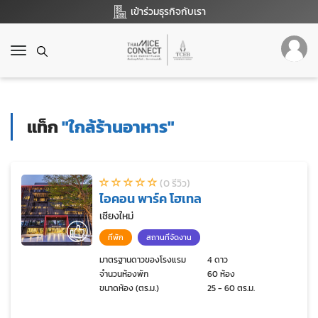
เข้าร่วมธุรกิจกับเรา
T
o
g
g
l
แท็ก
"ใกล้ร้านอาหาร"
e
n
a
v
(0 รีวิว)
i
ไอคอน พาร์ค โฮเทล
g
a
เชียงใหม่
t
ที่พัก
สถานที่จัดงาน
i
o
มาตรฐานดาวของโรงแรม
4 ดาว
จำนวนห้องพัก
60 ห้อง
n
ขนาดห้อง (ตร.ม.)
25 - 60 ตร.ม.